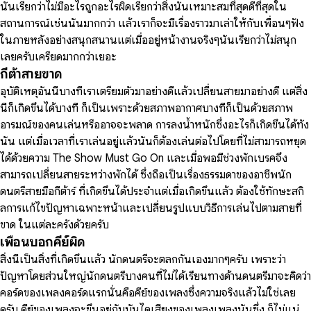
นั้นเรียกว่าไม่มีอะไรถูกอะไรผิดเรียกว่าสิ่งนั้นเหมาะสมที่สุดดีที่สุดใน
สถานการณ์เช่นนั้นมากกว่า แล้วเราก็จะมีเรื่องราวมาเล่าให้กับเพื่อนๆฟัง
ในภายหลังอย่างสนุกสนานแต่เมื่ออยู่หน้างานจริงๆนั้นเรียกว่าไม่สนุก
เลยครับเครียดมากกว่าเยอะ
กีต้าสายขาด
อุบัติเหตุอันนี้บางทีเราเตรียมตัวมาอย่างดีแล้วเปลี่ยนสายมาอย่างดี แต่สิ่ง
นี้ก็เกิดขึ้นได้บางที ก็เป็นเพราะด้วยสภาพอากาศบางทีก็เป็นด้วยสภาพ
อารมณ์ของคนเล่นหรืออาจจะพลาด การลงน้ำหนักซึ่งอะไรก็เกิดขึ้นได้ทั้ง
นั้น แต่เมื่อเวลาที่เราเล่นอยู่แล้วนั้นก็ต้องเล่นต่อไปโดยที่ไม่สามารถหยุด
ได้ด้วยความ The Show Must Go On และเมื่อพอมีช่วงพักเบรคจึง
สามารถเปลี่ยนสายระหว่างพักได้ ซึ่งถือเป็นเรื่องธรรมดาของอาชีพนัก
ดนตรีสายมือกีต้าร์ ที่เกิดขึ้นได้ประจำแต่เมื่อเกิดขึ้นแล้ว ต้องใช้ทักษะสกิ
ลการแก้ไขปัญหาเฉพาะหน้าและเปลี่ยนรูปแบบวิธีการเล่นไปตามสายที่
ขาด ในแต่ละครั้งด้วยครับ
เพื่อนบอกคีย์ผิด
สิ่งนี้เป็นสิ่งที่เกิดขึ้นแล้ว นักดนตรีจะตลกกันเองมากๆครับ เพราะว่า
ปัญหาโดยส่วนใหญ่นักดนตรีบางคนที่ไม่ได้เรียนทางด้านดนตรีมาจะคิดว่า
คอร์ดของเพลงคอร์ดแรกนั่นคือคีย์ของเพลงซึ่งความจริงแล้วไม่ใช่เลย
ครับ​ คีย์ของเพลงจะขึ้นอยู่กับบันไดเสียงของเพลงเพลงนั้นซึ่ง ก็ไม่แน่