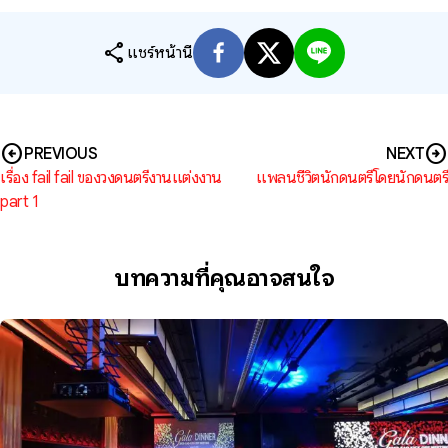
share
แชร์หน้านี้
arrow_circle_left
arrow_circle_right
PREVIOUS
NEXT
เรื่อง fail fail ของวงดนตรีงานแต่งงาน
แพลนชีวิตนักดนตรีโดยนักดนตรี
part 1
บทความที่คุณอาจสนใจ