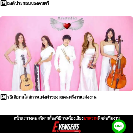
newsmode
องค์ประกอบของดนตรี
newsmode
วิธีเลือกสไตล์การแต่งตัวของวงดนตรีงานแต่งงาน
หน้าแรก
วงดนตรี
ตากล้อง
พิธีกร
เครื่องเสียง
บทความ
ติดต่อทีมงาน