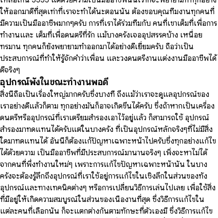
เหลือเกิน 5555 แต่ด้วยความเป็นมืออาชีพนั้นเราก็จะพยายามทำทุกอย่าง
ให้ออกมาดีที่สุดเท่าที่เราจะทำได้นะตอนนั้น ต้องขอบคุณทีมงานทุกคนที่
มีความเป็นมืออาชีพมากๆครับ การที่เราได้ร่วมทีมกับ คนที่เขาเต็มที่เพื่อการ
ทำงานและ เต็มที่เพื่อดนตรีที่รัก แม้บางครั้งเจออุปสรรคบ้าง เหนื่อย
ทรมาน ทุกคนก็ยังพยายามทำออกมาได้อย่างดีเยี่ยมครับ ถือว่าเป็น
ประสบการณ์ที่ทำให้รู้จักคำว่าเพื่อน และวงดนตรีงานแต่งงานมืออาชีพได้
ดีจริงๆ
อุปกรณ์พังในขณะทำงานพอดี
สิ่งนี้ถือเป็นเรื่องใหญ่มากครับซึ่งบางที ถึงแม้ว่าเราจะดูแลอุปกรณ์ของ
เราอย่างดีแล้วก็ตาม ทุกอย่างมันก็อาจเกิดขึ้นได้ครับ ซึ่งถ้าหากเป็นเครื่อง
ดนตรีหรืออุปกรณ์ที่เราเตรียมสำรองเอาไว้อยู่แล้ว ก็สามารถใช้ อุปกรณ์
สำรองมาทดแทนได้ครับแต่ในบางครั้ง ที่เป็นอุปกรณ์หลักจริงๆที่ไม่มีสิ่ง
ใดมาทดแทนได้ อันนี้ก็ต้องแก้ปัญหาเฉพาะหน้าไปครับซึ่งทุกอย่างแก้ไข
ได้ด้วยความ เป็นมืออาชีพที่มีประสบการณ์มานานจริงๆ เพิ่งจะหาไม่ได้
จากคนที่พึ่งทำงานใหม่ๆ เพราะการแก้ไขปัญหาเฉพาะหน้านั้น ในบาง
ครั้งจะต้องรู้ลึกถึงอุปกรณ์ที่เราใช้อยู่การแก้ไขในเชิงลึกในส่วนของทั้ง
อุปกรณ์และทางเทคนิคต่างๆ หรือการเปลี่ยนวิธีการเล่นไปเลย เพื่อใช้สิ่ง
ที่มีอยู่ให้เกิดความสมบูรณ์ในส่วนของเนื้องานที่สุด ซึ่งวิธีการแก้ไขใน
แต่ละคนที่เลือกนั้น ก็จะแตกต่างกันตามทักษะที่ตัวเองมี ซึ่งวิธีการแก้ไข