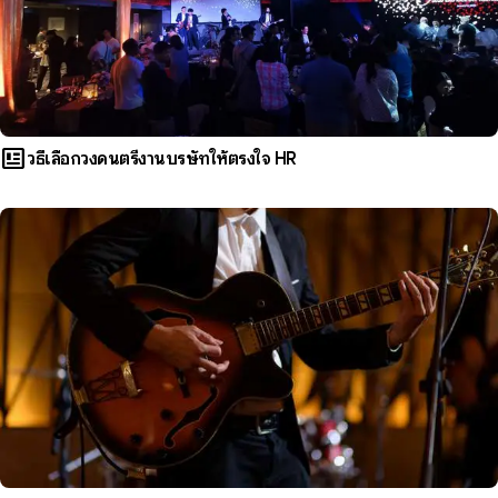
newsmode
วิธีเลือกวงดนตรีงานบริษัทให้ตรงใจ HR