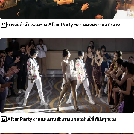
newsmode
การจัดลำดับเพลงช่วง After Party ของวงดนตรีงานแต่งงาน
newsmode
After Party งานแต่งงานต้องวางแผนอย่างไรให้ปังทุกช่วง