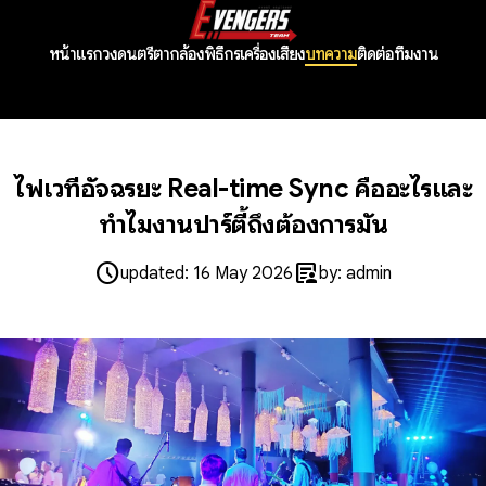
หน้าแรก
วงดนตรี
ตากล้อง
พิธีกร
เครื่องเสียง
บทความ
ติดต่อทีมงาน
ไฟเวทีอัจฉริยะ Real-time Sync คืออะไรและ
ทำไมงานปาร์ตี้ถึงต้องการมัน
schedule
article_person
updated: 16 May 2026
by: admin