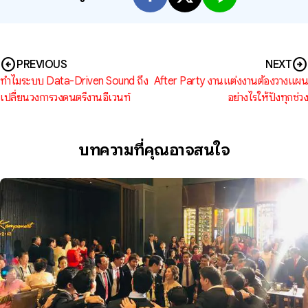
arrow_circle_left
arrow_circle_right
PREVIOUS
NEXT
ทำไมระบบ Data-Driven Sound ถึง
After Party งานแต่งงานต้องวางแผน
เปลี่ยนวงการวงดนตรีงานอีเวนท์
อย่างไรให้ปังทุกช่วง
บทความที่คุณอาจสนใจ