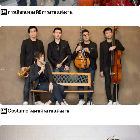
newsmode
การเลือกเพลงพิธีการงานแต่งงาน
newsmode
Costume วงดนตรีงานแต่งงาน