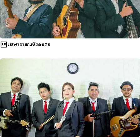
newsmode
เรทราคาของนักดนตรี