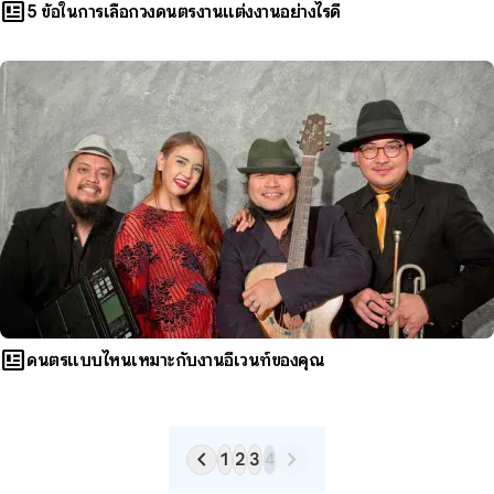
newsmode
5 ข้อในการเลือกวงดนตรีงานแต่งงานอย่างไรดี
newsmode
ดนตรีแบบไหนเหมาะกับงานอีเวนท์ของคุณ
chevron_left
chevron_right
1
2
3
4