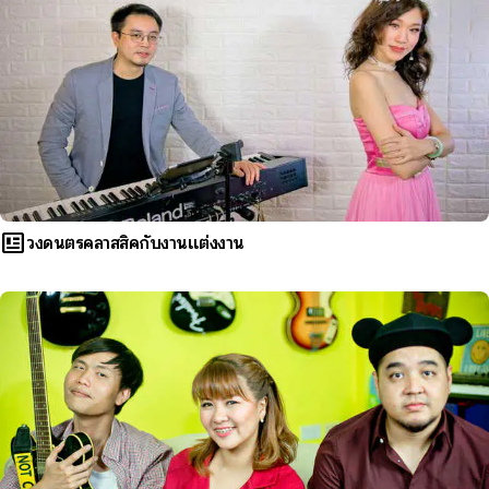
newsmode
วงดนตรีคลาสสิคกับงานแต่งงาน