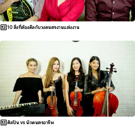
newsmode
10 สิ่งที่ต้องดีลกับวงดนตรีงานแต่งงาน
newsmode
ศิลปิน vs นักดนตรีอาชีพ