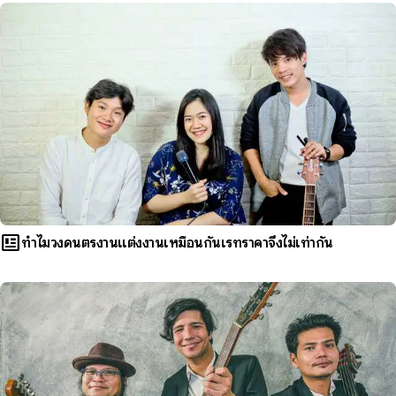
newsmode
ทำไมวงดนตรีงานแต่งงานเหมือนกันเรทราคาจึงไม่เท่ากัน