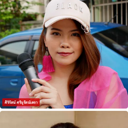
ศิริรัตน์ ศรีนุรัตน์เดชา