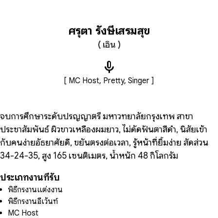
ศรุตา รังษีเสริมสุข
( เอิน )
mic
[ MC Host, Pretty, Singer ]
จบการศึกษาระดับปริญญาตรี มหาวิทยาลัยกรุงเทพ สาขา
ประชาสัมพันธ์ ผิวขาวเหลืองผมยาว, ไม่ดัดฟันตาสีดำ, นิสัยเข้า
กับคนง่ายอัธยาศัยดี, ขยันตรงต่อเวลา, รู้หน้าที่ยิ้มง่าย สัดส่วน
34-24-35, สูง 165 เซนติเมตร, น้ำหนัก 48 กิโลกรัม
ประเภทงานที่รับ
พิธีกรงาน​แต่งงาน​
พิธีกรงานอีเว้นท์
MC Host